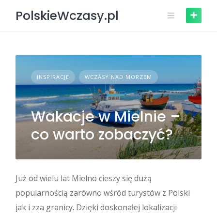
Skip
PolskieWczasy.pl
to
content
INSPIRACJE
WCZASY NAD MORZEM
Wakacje w Mielnie –
co warto zobaczyć?
Już od wielu lat Mielno cieszy się dużą
popularnością zarówno wśród turystów z Polski
jak i zza granicy. Dzięki doskonałej lokalizacji