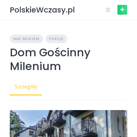
Skip
PolskieWczasy.pl
to
content
NAD MORZEM
POKOJE
Dom Gościnny
Milenium
Szczegóły